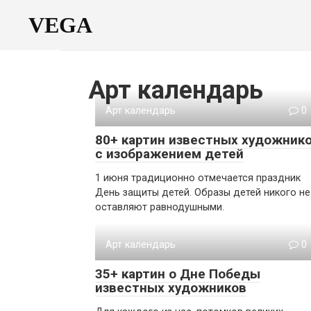
Перейти
VEGA
к
контенту
Арт календарь
Арт календарь
0
80+ картин известных художник
с изображением детей
1 июня традиционно отмечается праздник
День защиты детей. Образы детей никого не
оставляют равнодушными.
Арт календарь
0
35+ картин о Дне Победы
известных художников