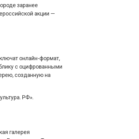
городе заранее
сероссийской акции —
включат онлайн-формат,
ублику с оцифрованными
ерею, созданную на
льтура. РФ».
кая галерея