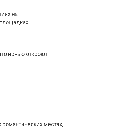
тиях на
 площадках.
что ночью откроют
о романтических местах,