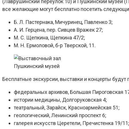
(Лаврушинский переулок 10) и Пушкинский музей (П
все желающие могут бесплатно посетить следующ
Б. Л. Пастернака, Мичуринец, Павленко 3;
А. И. Герцена, пер. Сивцев Вражек 27;
М. С. Щепкина, Щепкина 47/2;
М. Н. Ермоловой, б-р Тверской, 11.
Пушкинский музей
Бесплатные экскурсии, выставки и концерты будут
федеральных архивов, Большая Пироговская 17
истории медицины, Долгоруковская 4;
театральный, Зарайск, Красноармейская 51;
геологический, Ленинский проспект 6;
галерея искусств Церетели, Пречистенка 19/11