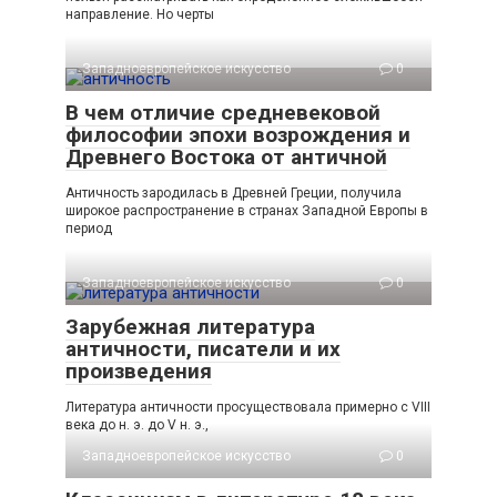
направление. Но черты
Западноевропейское искусство
0
В чем отличие средневековой
философии эпохи возрождения и
Древнего Востока от античной
Античность зародилась в Древней Греции, получила
широкое распространение в странах Западной Европы в
период
Западноевропейское искусство
0
Зарубежная литература
античности, писатели и их
произведения
Литература античности просуществовала примерно с VIII
века до н. э. до V н. э.,
Западноевропейское искусство
0