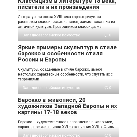
Классицизм в литературе 18 века,
писатели и их произведения
Литературная эпоха XVIII века характеризуется
расцветом классических канонов, заимствованных из
античной культуры. Проводником классицизма
Западноевропейское искусство
0
Яркие примеры скульптур в стиле
барокко и особенности стиля
России и Европы
Скульптуры, созданные в стиле барокко, имеют
настолько характерные особенности, что спутать их с
творениями
Западноевропейское искусство
0
Барокко в живописи, 20
художников Западной Европы и их
картины 17-18 веков
Барокко — художественное направление в живописи,
характерное для начала XVI – окончания XVII в. Стиль
Западноевропейское искусство
0