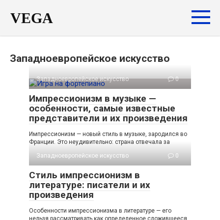
Перейти
VEGA
к
контенту
Западноевропейское искусство
Западноевропейское искусство
0
Импрессионизм в музыке —
особенности, самые известные
представители и их произведения
Импрессионизм — новый стиль в музыке, зародился во
Франции. Это неудивительно: страна отвечала за
Западноевропейское искусство
0
Стиль импрессионизм в
литературе: писатели и их
произведения
Особенности импрессионизма в литературе — его
нельзя рассматривать как определенное сложившееся