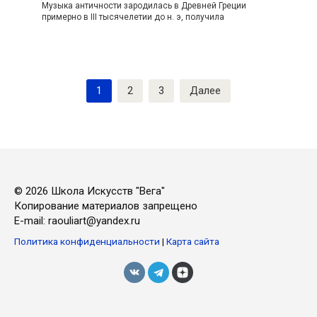
Музыка античности зародилась в Древней Греции
примерно в III тысячелетии до н. э, получила
Пагинация
1
2
3
Далее
записей
© 2026 Школа Искусств "Вега"
Копирование материалов запрещено
E-mail: raouliart@yandex.ru
Политика конфиденциальности
|
Карта сайта