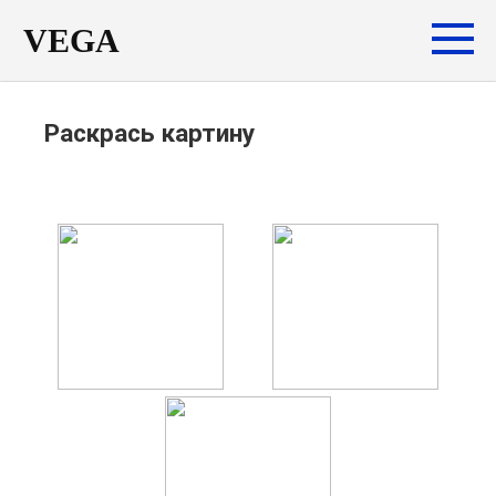
Перейти
VEGA
к
контенту
Раскрась картину