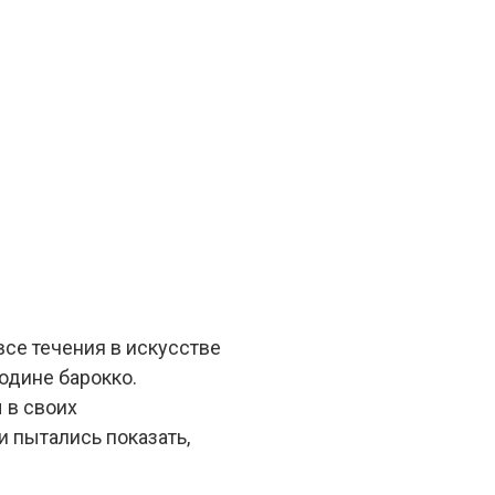
все течения в искусстве
родине барокко.
 в своих
 пытались показать,