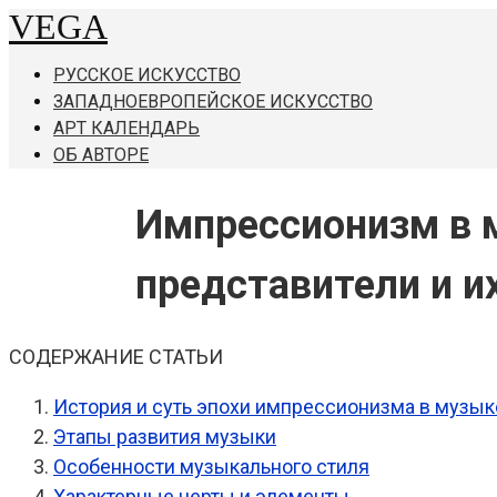
VEGA
Перейти
к
РУССКОЕ ИСКУССТВО
контенту
ЗАПАДНОЕВРОПЕЙСКОЕ ИСКУССТВО
АРТ КАЛЕНДАРЬ
ОБ АВТОРЕ
Импрессионизм в 
представители и и
СОДЕРЖАНИЕ СТАТЬИ
История и суть эпохи импрессионизма в музык
Этапы развития музыки
Особенности музыкального стиля
Характерные черты и элементы