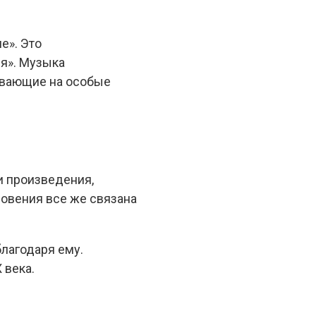
е». Это
ия». Музыка
ивающие на особые
и произведения,
новения все же связана
благодаря ему.
 века.