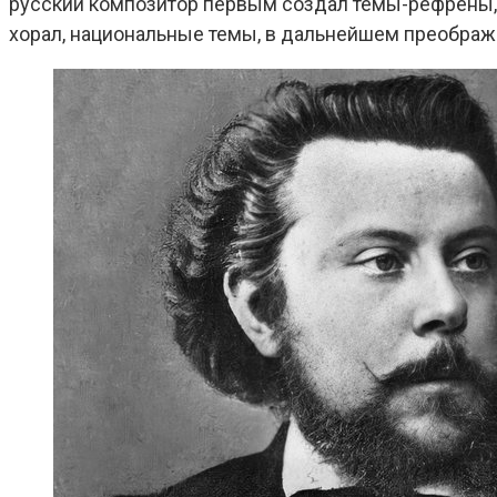
русский композитор первым создал темы-рефрены, в
хорал, национальные темы, в дальнейшем преобра