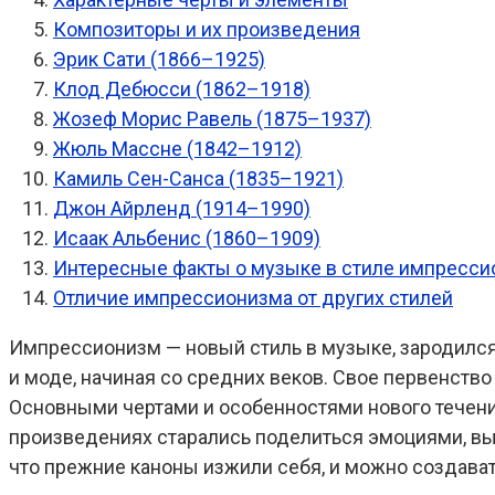
Композиторы и их произведения
Эрик Сати (1866–1925)
Клод Дебюсси (1862–1918)
Жозеф Морис Равель (1875–1937)
Жюль Массне (1842–1912)
Камиль Сен-Санса (1835–1921)
Джон Айрленд (1914–1990)
Исаак Альбенис (1860–1909)
Интересные факты о музыке в стиле импресс
Отличие импрессионизма от других стилей
Импрессионизм — новый стиль в музыке, зародился 
и моде, начиная со средних веков. Свое первенство о
Основными чертами и особенностями нового течени
произведениях старались поделиться эмоциями, вы
что прежние каноны изжили себя, и можно создават