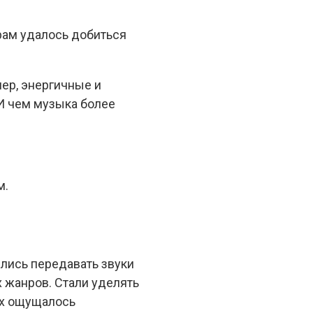
рам удалось добиться
ер, энергичные и
 И чем музыка более
м.
лись передавать звуки
 жанров. Стали уделять
ах ощущалось