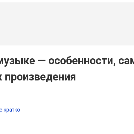
музыке — особенности, с
х произведения
е кратко