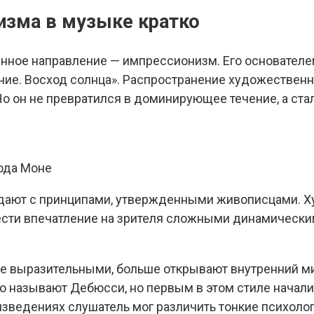
низма в музыке кратко
енное направление — импрессионизм. Его основателе
ние. Восход солнца». Распространение художественн
Но он не превратился в доминирующее течение, а ста
ода Моне
дают с принципами, утвержденными живописцами. Х
ести впечатление на зрителя сложными динамически
ее выразительными, больше открывают внутренний м
называют Дебюсси, но первым в этом стиле начали р
оизведениях слушатель мог различить тонкие психол