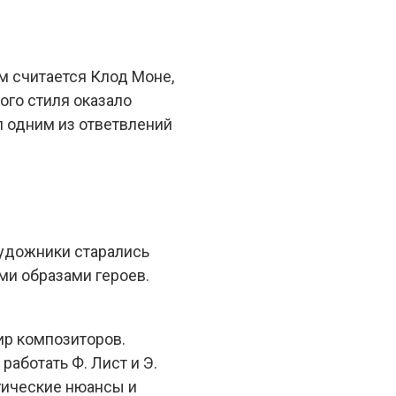
м считается Клод Моне,
ого стиля оказало
л одним из ответвлений
удожники старались
ми образами героев.
ир композиторов.
аботать Ф. Лист и Э.
огические нюансы и