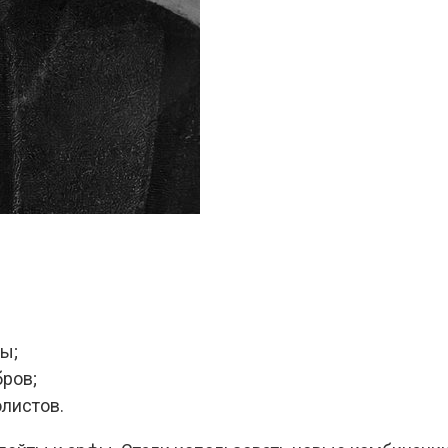
ы;
бров;
олистов.