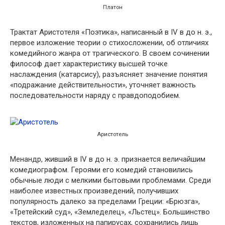
Платон
Трактат Аристотеля «Поэтика», написанный в IV в до н. э.,
первое изложение теории о стихосложении, об отличиях
комедийного жанра от трагического. В своем сочинении
философ дает характеристику высшей точке
наслаждения (катарсису), разъясняет значение понятия
«подражание действительности», уточняет важность
последовательности наряду с правдоподобием.
Аристотель
Менандр, живший в IV в до н. э. признается величайшим
комедиографом. Героями его комедий становились
обычные люди с мелкими бытовыми проблемами. Среди
наиболее известных произведений, получивших
популярность далеко за пределами Греции: «Брюзга»,
«Третейский суд», «Земледелец», «Льстец». Большинство
текстов, изложенных на папирусах, сохранились лишь