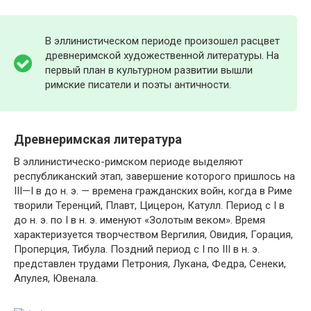
В эллинистическом периоде произошел расцвет
древнеримской художественной литературы. На
первый план в культурном развитии вышли
римские писатели и поэты античности.
Древнеримская литература
В эллинистическо-римском периоде выделяют
республиканский этап, завершение которого пришлось на
III—I в до н. э. — времена гражданских войн, когда в Риме
творили Теренций, Плавт, Цицерон, Катулл. Период с I в
до н. э. по I в н. э. именуют «Золотым веком». Время
характеризуется творчеством Вергилия, Овидия, Горация,
Проперция, Тибула. Поздний период с I по III в н. э.
представлен трудами Петрония, Лукана, Федра, Сенеки,
Апулея, Ювенала.