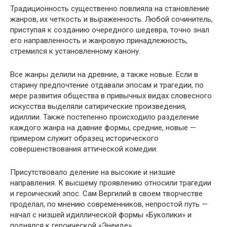
Традиционность существенно повлияла на становление
жанров, их четкость и выраженность. Любой сочинитель,
приступая к созданию очередного шедевра, точно знал
его направленность и жанровую принадлежность,
стремился к установленному канону.
Все жанры делили на древние, а также новые. Если в
старину предпочтение отдавали эпосам и трагедии, по
мере развития общества в привычных видах словесного
искусства выделяли сатирические произведения,
идиллии. Также постепенно происходило разделение
каждого жанра на давние формы, средние, новые —
примером служит образец исторического
совершенствования аттической комедии.
Присутствовало деление на высокие и низшие
направления. К высшему проявлению относили трагедии
и героический эпос. Сам Вергилий в своем творчестве
проделал, по мнению современников, непростой путь —
начал с низшей идиллической формы «Буколики» и
поднялся к героической «Энеиде».