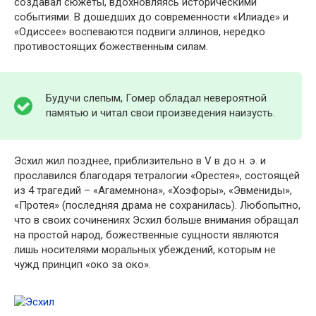
создавал сюжеты, вдохновляясь историческими
событиями. В дошедших до современности «Илиаде» и
«Одиссее» воспеваются подвиги эллинов, нередко
противостоящих божественным силам.
Будучи слепым, Гомер обладал невероятной
памятью и читал свои произведения наизусть.
Эсхил жил позднее, приблизительно в V в до н. э. и
прославился благодаря тетралогии «Орестея», состоящей
из 4 трагедий – «Агамемнона», «Хоэфоры», «Эвмениды»,
«Протея» (последняя драма не сохранилась). Любопытно,
что в своих сочинениях Эсхил больше внимания обращал
на простой народ, божественные сущности являются
лишь носителями моральных убеждений, которым не
чужд принцип «око за око».