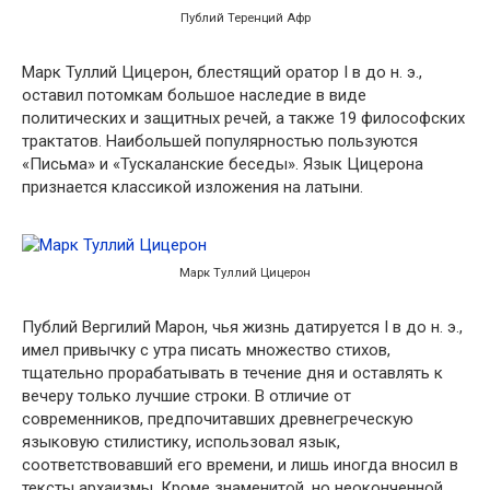
Публий Теренций Афр
Марк Туллий Цицерон, блестящий оратор I в до н. э.,
оставил потомкам большое наследие в виде
политических и защитных речей, а также 19 философских
трактатов. Наибольшей популярностью пользуются
«Письма» и «Тускаланские беседы». Язык Цицерона
признается классикой изложения на латыни.
Марк Туллий Цицерон
Публий Вергилий Марон, чья жизнь датируется I в до н. э.,
имел привычку с утра писать множество стихов,
тщательно прорабатывать в течение дня и оставлять к
вечеру только лучшие строки. В отличие от
современников, предпочитавших древнегреческую
языковую стилистику, использовал язык,
соответствовавший его времени, и лишь иногда вносил в
тексты архаизмы. Кроме знаменитой, но неоконченной