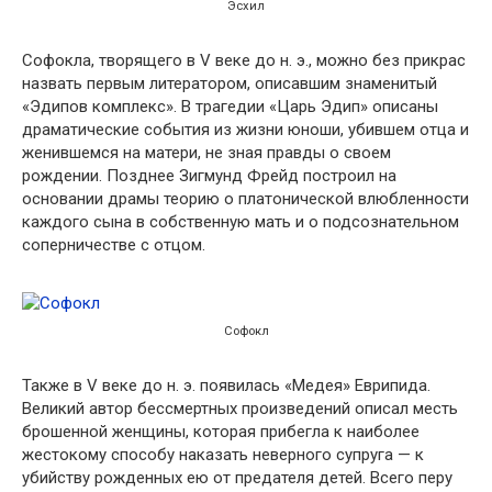
Эсхил
Софокла, творящего в V веке до н. э., можно без прикрас
назвать первым литератором, описавшим знаменитый
«Эдипов комплекс». В трагедии «Царь Эдип» описаны
драматические события из жизни юноши, убившем отца и
женившемся на матери, не зная правды о своем
рождении. Позднее Зигмунд Фрейд построил на
основании драмы теорию о платонической влюбленности
каждого сына в собственную мать и о подсознательном
соперничестве с отцом.
Софокл
Также в V веке до н. э. появилась «Медея» Еврипида.
Великий автор бессмертных произведений описал месть
брошенной женщины, которая прибегла к наиболее
жестокому способу наказать неверного супруга — к
убийству рожденных ею от предателя детей. Всего перу