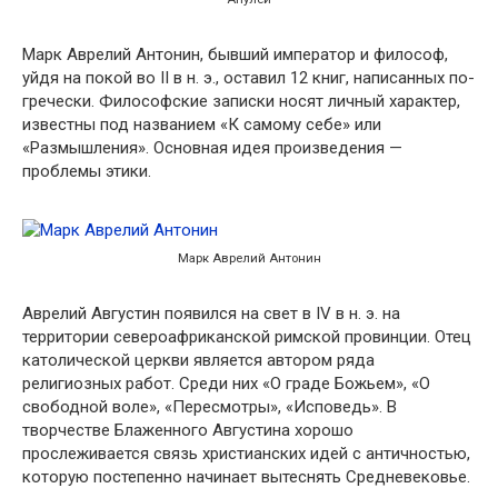
Марк Аврелий Антонин, бывший император и философ,
уйдя на покой во II в н. э., оставил 12 книг, написанных по-
гречески. Философские записки носят личный характер,
известны под названием «К самому себе» или
«Размышления». Основная идея произведения —
проблемы этики.
Марк Аврелий Антонин
Аврелий Августин появился на свет в IV в н. э. на
территории североафриканской римской провинции. Отец
католической церкви является автором ряда
религиозных работ. Среди них «О граде Божьем», «О
свободной воле», «Пересмотры», «Исповедь». В
творчестве Блаженного Августина хорошо
прослеживается связь христианских идей с античностью,
которую постепенно начинает вытеснять Средневековье.