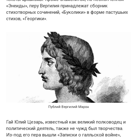
«Энеиды», перу Вергилия принадлежат сборник
стихотворных сочинений, «Буколики» в форме пастушьих
стихов, «Георгики».
Публий Вергилий Марон
Гай Юлий Цезарь, известный как великий полководец и
политический деятель, также не чужд был творчества.
Из-под его пера вышли «Записки о галльской войне»,