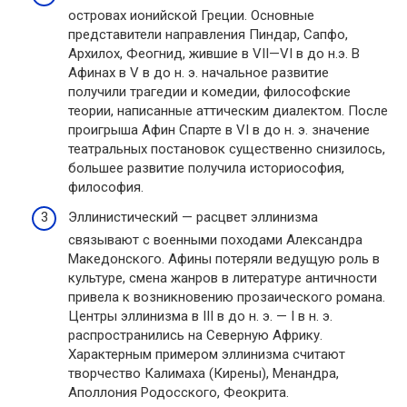
островах ионийской Греции. Основные
представители направления Пиндар, Сапфо,
Архилох, Феогнид, жившие в VII—VI в до н.э. В
Афинах в V в до н. э. начальное развитие
получили трагедии и комедии, философские
теории, написанные аттическим диалектом. После
проигрыша Афин Спарте в VI в до н. э. значение
театральных постановок существенно снизилось,
большее развитие получила историософия,
философия.
Эллинистический — расцвет эллинизма
связывают с военными походами Александра
Македонского. Афины потеряли ведущую роль в
культуре, смена жанров в литературе античности
привела к возникновению прозаического романа.
Центры эллинизма в III в до н. э. — I в н. э.
распространились на Северную Африку.
Характерным примером эллинизма считают
творчество Калимаха (Кирены), Менандра,
Аполлония Родосского, Феокрита.