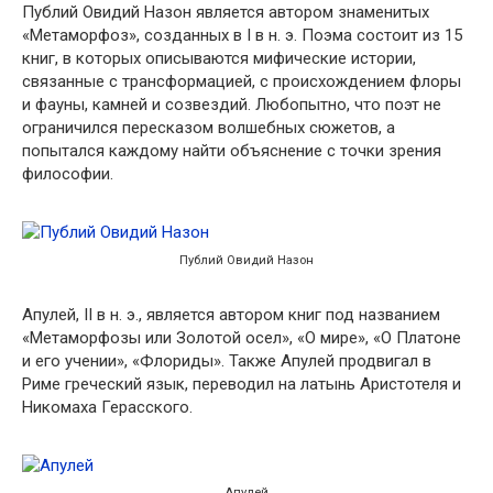
Публий Овидий Назон является автором знаменитых
«Метаморфоз», созданных в I в н. э. Поэма состоит из 15
книг, в которых описываются мифические истории,
связанные с трансформацией, с происхождением флоры
и фауны, камней и созвездий. Любопытно, что поэт не
ограничился пересказом волшебных сюжетов, а
попытался каждому найти объяснение с точки зрения
философии.
Публий Овидий Назон
Апулей, II в н. э., является автором книг под названием
«Метаморфозы или Золотой осел», «О мире», «О Платоне
и его учении», «Флориды». Также Апулей продвигал в
Риме греческий язык, переводил на латынь Аристотеля и
Никомаха Герасского.
Апулей