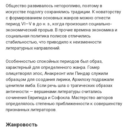
Общество развивалось неторопливо, поэтому в
искусстве подолгу сохранялись традиции. К новаторству
с формированием основных жанров можно отнести
период VI—V в до н. э., когда произошел социально-
экономический прорыв. В прочие времена экономика и
социальная политика полисов отличились
стабильностью, что приводило к неизменности
литературных направлений.
Особенностью спокойных периодов был образ,
характерный для определенного жанра. Гомер
олицетворял эпос, Анакреонт или Пиндар служили
образцом для создания лирики, Архилоху подражали
ценители ямба. Если речь шла о трагических образах
античности — вершинами литературы считались
сочинения Еврипида и Софокла. Мастерство авторов
определялось степенью приближенности к совершенству
признанных литераторов.
Жанровость