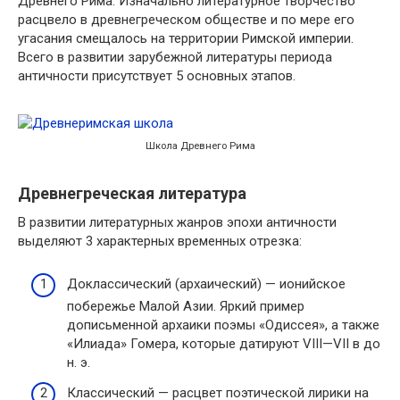
Древнего Рима. Изначально литературное творчество
расцвело в древнегреческом обществе и по мере его
угасания смещалось на территории Римской империи.
Всего в развитии зарубежной литературы периода
античности присутствует 5 основных этапов.
Школа Древнего Рима
Древнегреческая литература
В развитии литературных жанров эпохи античности
выделяют 3 характерных временных отрезка:
Доклассический (архаический) — ионийское
побережье Малой Азии. Яркий пример
дописьменной архаики поэмы «Одиссея», а также
«Илиада» Гомера, которые датируют VIII—VII в до
н. э.
Классический — расцвет поэтической лирики на