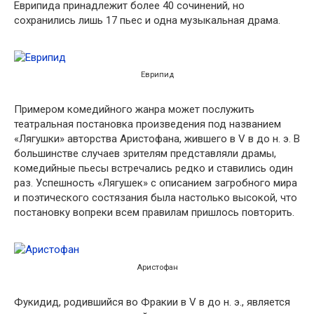
Еврипида принадлежит более 40 сочинений, но
сохранились лишь 17 пьес и одна музыкальная драма.
Еврипид
Примером комедийного жанра может послужить
театральная постановка произведения под названием
«Лягушки» авторства Аристофана, жившего в V в до н. э. В
большинстве случаев зрителям представляли драмы,
комедийные пьесы встречались редко и ставились один
раз. Успешность «Лягушек» с описанием загробного мира
и поэтического состязания была настолько высокой, что
постановку вопреки всем правилам пришлось повторить.
Аристофан
Фукидид, родившийся во Фракии в V в до н. э., является