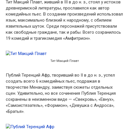
Тит Макций Плавт, живший в III в до н. э., стоял у истоков
древнеримской литературы, прославился как автор
комедийных пьес. В создании произведений использовал
язык, максимально близкий к народному, с обилием
язвительных шуток. Среди персонажей присутствовали
как свободные граждане, так и рабы. Всего сохранилось
19 комедий и трагикомедия «Амфитрион».
Тит Макций Плавт
Публий Теренций Афр, творивший во II в до н. э., успел
создать всего 6 комедийных пьес, подражая в
творчестве Менандру, заимствуя сюжеты отдельных
сцен. Удивительно, но все сочинения Публия Теренция
сохранены в неизменном виде — «Свекровь», «Евнух»,
«Самоистязатель», «Формион», «Девушка с Андроса»,
«Братья».